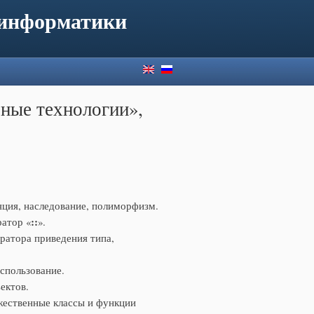
 информатики
ные технологии»,
ция, наследование, полиморфизм.
::
ратор «
».
ратора приведения типа,
использование.
ектов.
жественные классы и функции