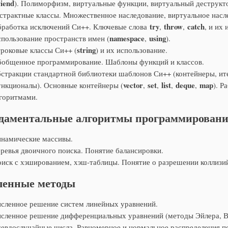
riend
). Полиморфизм, виртуальные функции, виртуальный деструкт
страктные классы. Множественное наследование, виртуальное насл
try
throw
catch
работка исключений Си++. Ключевые слова
,
,
, и их
namespace
using
пользование пространств имен (
,
).
string
роковые классы Си++ (
) и их использование.
общенное программирование. Шаблоны функций и классов.
стракции стандартной библиотеки шаблонов Си++ (контейнеры, ит
vector
set
list
deque
map
нкционалы). Основные контейнеры (
,
,
,
,
). Р
горитмами.
даментальные алгоритмы программирован
намические массивы.
ревья двоичного поиска. Понятие балансировки.
иск с хэшированием, хэш-таблицы. Понятие о разрешении коллизи
ленные методы
сленное решение систем линейных уравнений.
сленное решение дифференциальных уравнений (методы Эйлера, Ве
евдослучайные числа. Равномерное и нормальное распределения п