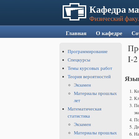
Кафедра ма
Физический факу
Главная
О кафедре
Со
Пр
Программирование
I-2
Спецкурсы
Темы курсовых работ
Теория вероятностей
Язы
Экзамен
Ко
Материалы прошлых
Кл
лет
Пе
Математическая
эк
статистика
По
Экзамен
Ди
Материалы прошлых
На