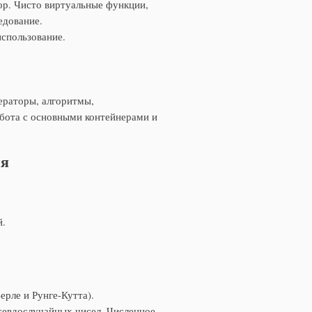
ор. Чисто виртуальные функции,
едование.
 использование.
ераторы, алгоритмы,
абота с основными контейнерами и
ия
й.
рле и Рунге-Кутта).
севдослучайных чисел. Численное