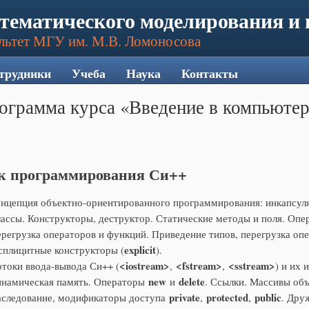
тематического моделирования и
льтет МГУ им. М.В. Ломоносова
трудники
Учеба
Наука
Контакты
ограмма курса «Введение в компьютер
к программирования Си++
нцепция объектно-ориентированного программирования: инкапсуля
ассы. Конструкторы, деструктор. Статические методы и поля. Опе
регрузка операторов и функций. Приведение типов, перегрузка опе
explicit
сплицитные конструкторы (
).
<
iostream
>
<
fstream
>
<
sstream
>
токи ввода-вывода Си++ (
,
,
) и их 
new
delete
намическая память. Операторы
и
. Ссылки. Массивы объ
private
protected
public
следование, модификаторы доступа
,
,
. Дру