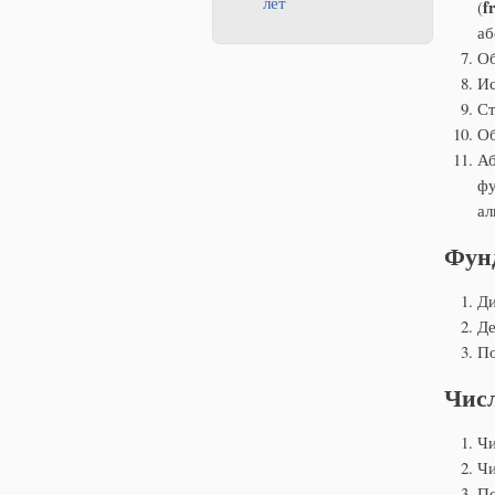
лет
f
(
аб
Об
Ис
Ст
Об
Аб
фу
ал
Фун
Ди
Де
По
Чис
Чи
Чи
Пс