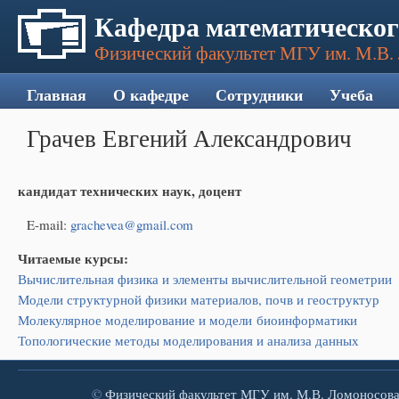
Кафедра математическог
Физический факультет МГУ им. М.В.
Главная
О кафедре
Сотрудники
Учеба
Грачев Евгений Александрович
кандидат технических наук, доцент
E-mail:
grachevea@gmail.com
Читаемые курсы:
Вычислительная физика и элементы вычислительной геометрии
Модели структурной физики материалов, почв и геоструктур
Молекулярное моделирование и модели биоинформатики
Топологические методы моделирования и анализа данных
©
Физический факультет
МГУ им. М.В. Ломоносов