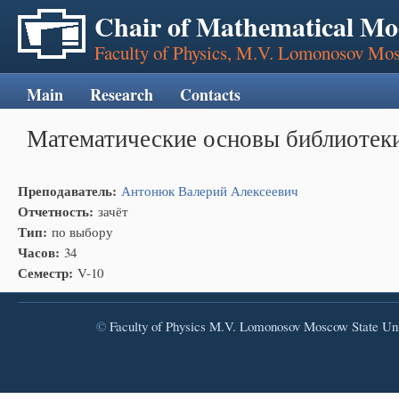
Chair of Mathematical Mo
Faculty of Physics, M.V. Lomonosov Mos
Main
Research
Contacts
Математические основы библиотек
Преподаватель:
Антонюк Валерий Алексеевич
Отчетность:
зачёт
Тип:
по выбору
Часов:
34
Семестр:
V-10
©
Faculty of Physics
M.V. Lomonosov Moscow State Uni